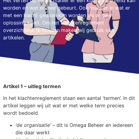
Het vertelt op welke manier er een klacht ingediend kan
worden en wat er mee gebeurt. Ook staat er in wat er
met een klacht gedaan kan worden als er geen
oplossing komt. Om het klachtenreglement
overzichtelijk te houden maken wij gebruik van
artikelen.
Artikel 1 – uitleg termen
In het klachtenreglement staan een aantal ‘termen’. In dit
artikel leggen wij uit wat er met welke term precies
wordt bedoeld.
‘de organisatie’ –
dit is Omega Beheer en iedereen
die daar werkt