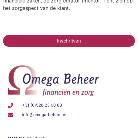
financiële zaken, de zorg curator (mentor) richt zich op
het zorgaspect van de klant.
Inschrijven
+31 (0)528 23 00 88
info@omega-beheer.nl